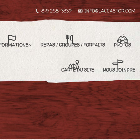
819 268-3339
INFO@LACCASTOR.COM
REPAS / GROUPES / FORFAITS
PHOTOS
CARTE DU SITE
FORMATIONS
REPAS / GROUPES / FORFAITS
PHOTOS
NOUS JOINDRE
CARTE DU SITE
NOUS JOINDRE