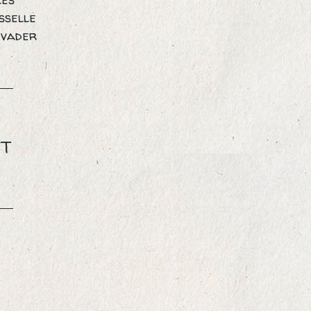
isselle
évader
IT