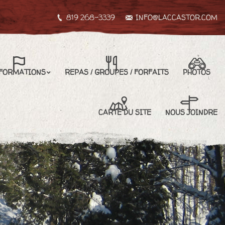
819 268-3339
INFO@LACCASTOR.COM
REPAS / GROUPES / FORFAITS
PHOTOS
CARTE DU SITE
FORMATIONS
REPAS / GROUPES / FORFAITS
PHOTOS
NOUS JOINDRE
CARTE DU SITE
NOUS JOINDRE