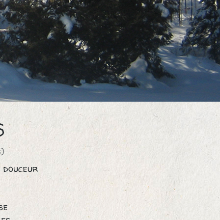
S
)
n douceur
se
les