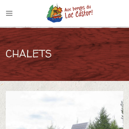
Aux berges du Lac Castor
Où la magie de l'homme rencontre la beauté de la terre
CHALETS