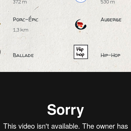
372 m
530 m
Porc-Épic
Auberge
1,3 km
Ballade
Hip-Hop