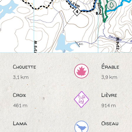
Chouette
Érable
3,1 km
3,9 km
Croix
Lièvre
461 m
914 m
Lama
Oiseau