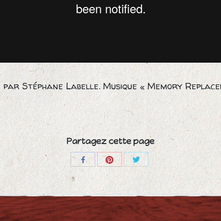
ié par Stéphane Labelle. Musique « Memory Replac
Partagez cette page
Share
Share
Share
with
with
with
Pinterest
Twitter
Facebook