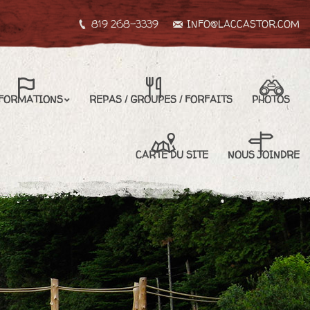
819 268-3339
INFO@LACCASTOR.COM
REPAS / GROUPES / FORFAITS
PHOTOS
CARTE DU SITE
FORMATIONS
REPAS / GROUPES / FORFAITS
PHOTOS
NOUS JOINDRE
CARTE DU SITE
NOUS JOINDRE