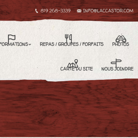
819 268-3339
INFO@LACCASTOR.COM
REPAS / GROUPES / FORFAITS
PHOTOS
CARTE DU SITE
FORMATIONS
REPAS / GROUPES / FORFAITS
PHOTOS
NOUS JOINDRE
CARTE DU SITE
NOUS JOINDRE