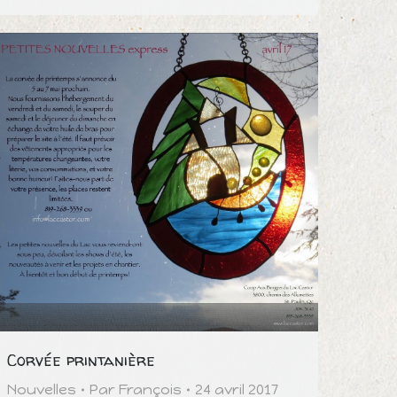
Corvée printanière
Nouvelles
Par
François
24 avril 2017