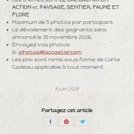
ACTION
et
PAYSAGE, SENTIER, FAUNE ET
FLORE
Maximum de 5 photos par participant
Le dévoilement des gagnants sera
annoncé le 15 novembre 2026.
Envoyez vos photos
à :
photos@laccastor.com
Les prix sont remis sous forme de Carte
Cadeau applicable à tout moment
8 juin 2026
Partagez cet article
Share
Share
Share
with
with
with