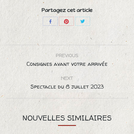
Partagez cet article
Share
Share
Share
with
with
with
Pinterest
Twitter
Facebook
POST
PREVIOUS
NAVIGATION
Consignes avant votre arrivée
Previous
post:
NEXT
Spectacle du 8 juillet 2023
Next
post:
NOUVELLES SIMILAIRES